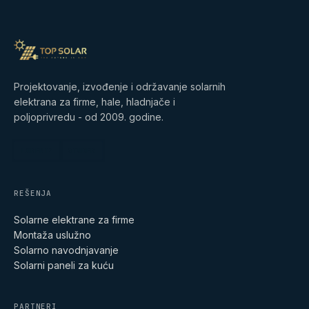
Projektovanje, izvođenje i održavanje solarnih
elektrana za firme, hale, hladnjače i
poljoprivredu - od 2009. godine.
LORENTZ
STUDER
REŠENJA
Solarne elektrane za firme
Montaža uslužno
Solarno navodnjavanje
Solarni paneli za kuću
PARTNERI