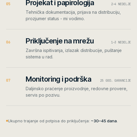
Projekat i papirologija
0
5
2–4 NEDELJE
Tehnička dokumentacija, prijava na distribuciju,
prozjumer status - mi vodimo.
Priključenje na mrežu
0
6
1–3 NEDELJE
Završna ispitivanja, izlazak distribucije, puštanje
sistema u rad.
Monitoring i podrška
0
7
25 GOD. GARANCIJE
Daljinsko praćenje proizvodnje, redovne provere,
servis po pozivu.
Ukupno trajanje od potpisa do priključenja:
~30–45 dana
.