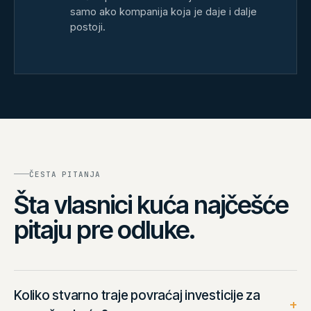
samo ako kompanija koja je daje i dalje
postoji.
ČESTA PITANJA
Šta vlasnici kuća najčešće
pitaju pre odluke.
Koliko stvarno traje povraćaj investicije za
+