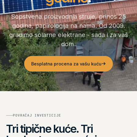
Reference
Sopstvena proizvodnja struje, prinos 25
godina, papirologija na nama. Od 2009.
O nama
gradimo solarne elektrane - sada i za vaš
dom.
Kontakt
Montaža solarnih elektrana
Besplatna procena za vašu kuću
Distribucija - za partnere
POVRAĆAJ INVESTICIJE
Tri tipične kuće. Tri