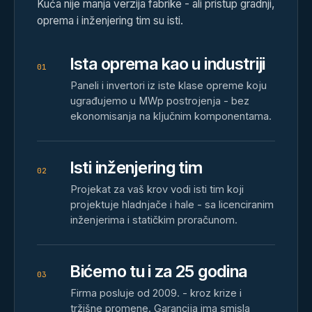
Kuća nije manja verzija fabrike - ali pristup gradnji,
oprema i inženjering tim su isti.
Ista oprema kao u industriji
0
1
Paneli i invertori iz iste klase opreme koju
ugrađujemo u MWp postrojenja - bez
ekonomisanja na ključnim komponentama.
Isti inženjering tim
0
2
Projekat za vaš krov vodi isti tim koji
projektuje hladnjače i hale - sa licenciranim
inženjerima i statičkim proračunom.
Bićemo tu i za 25 godina
0
3
Firma posluje od 2009. - kroz krize i
tržišne promene. Garancija ima smisla