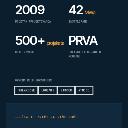
2009
42
MWp
POČETAK PROJEKTOVANJA
INSTALIRANO
500+
PRVA
projekata
REALIZOVANO
SOLARNA ELEKTRANA U
REGIONU
OPREMA KOJU UGRAĐUJEMO
SOLAREDGE
LORENTZ
STUDER
ATMOCE
ŠTA TO ZNAČI ZA VAŠU KUĆU