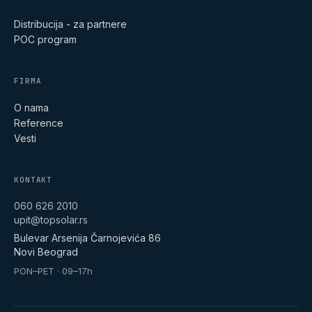
Distribucija - za partnere
POC program
FIRMA
O nama
Reference
Vesti
KONTAKT
060 626 2010
upit@topsolar.rs
Bulevar Arsenija Čarnojevića 86
Novi Beograd
PON–PET · 09–17h