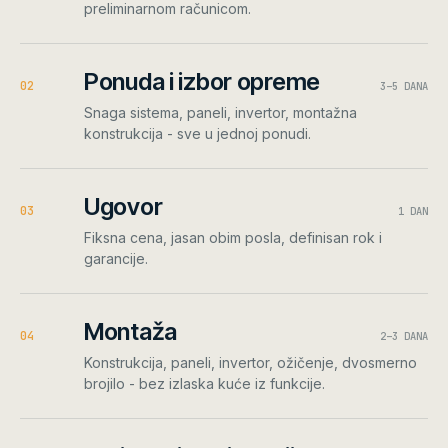
preliminarnom računicom.
Ponuda i izbor opreme
0
2
3–5 DANA
Snaga sistema, paneli, invertor, montažna
konstrukcija - sve u jednoj ponudi.
Ugovor
0
3
1 DAN
Fiksna cena, jasan obim posla, definisan rok i
garancije.
Montaža
0
4
2–3 DANA
Konstrukcija, paneli, invertor, ožičenje, dvosmerno
brojilo - bez izlaska kuće iz funkcije.