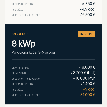
≈ 850 €
GODIŠNJA UŠTEDA
~4,5 god.
POVRAĆAJ
~16.500 €
NETO DOBIT ZA 25 GOD.
SCENARIO
B
NAJČEŠĆE
8 kWp
Porodična kuća, 3–5 osoba
≈ 8.000 €
CENA SISTEMA
≈ 3.700 € (limit)
SUBVENCIJA
≈ 10.000 kWh
GODIŠNJA PROIZVODNJA
≈ 1.400 €
GODIŠNJA UŠTEDA
~5 god.
POVRAĆAJ
~31.000 €
NETO DOBIT ZA 25 GOD.