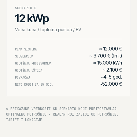
SCENARIO
C
12 kWp
Veća kuća / toplotna pumpa / EV
≈ 12.000 €
CENA SISTEMA
≈ 3.700 € (limit)
SUBVENCIJA
≈ 15.000 kWh
GODIŠNJA PROIZVODNJA
≈ 2.100 €
GODIŠNJA UŠTEDA
~4–5 god.
POVRAĆAJ
~52.000 €
NETO DOBIT ZA 25 GOD.
* PRIKAZANE VREDNOSTI SU SCENARIO KOJI PRETPOSTAVLJA
OPTIMALNU POTROŠNJU · REALAN ROI ZAVISI OD POTROŠNJE,
TARIFE I LOKACIJE