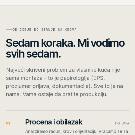
OD IDEJE DO STRUJE SA KROVA
Sedam koraka. Mi vodimo
svih sedam.
Najveći skriveni problem za vlasnike kuća nije
sama montaža - to je papirologija (EPS,
prozjumer prijava, dokumentacija). Sve to je na
nama. Vama ostaje da pratite produkciju.
Procena i obilazak
0
1
1–2 DANA
Analiziramo račun, krov i orijentaciju. Vraćamo se sa