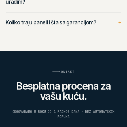
uradim?
+
Koliko traju paneli i šta sa garancijom?
KONTAKT
Besplatna procena za
vašu kuću.
ODGOVARAMO U ROKU OD 1 RADNOG DANA · BEZ AUTOMATSKIH
PORUKA