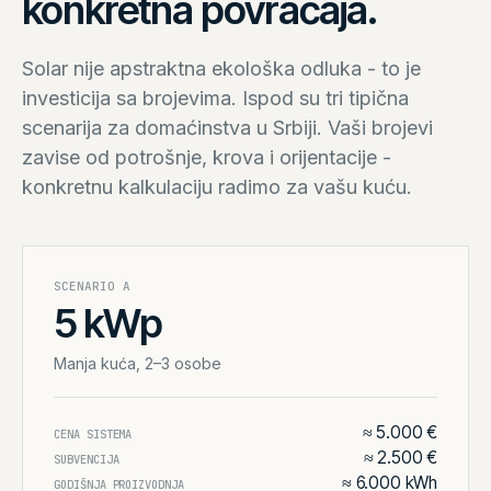
konkretna povraćaja.
Solar nije apstraktna ekološka odluka - to je
investicija sa brojevima. Ispod su tri tipična
scenarija za domaćinstva u Srbiji. Vaši brojevi
zavise od potrošnje, krova i orijentacije -
konkretnu kalkulaciju radimo za vašu kuću.
SCENARIO
A
5 kWp
Manja kuća, 2–3 osobe
≈ 5.000 €
CENA SISTEMA
≈ 2.500 €
SUBVENCIJA
≈ 6.000 kWh
GODIŠNJA PROIZVODNJA