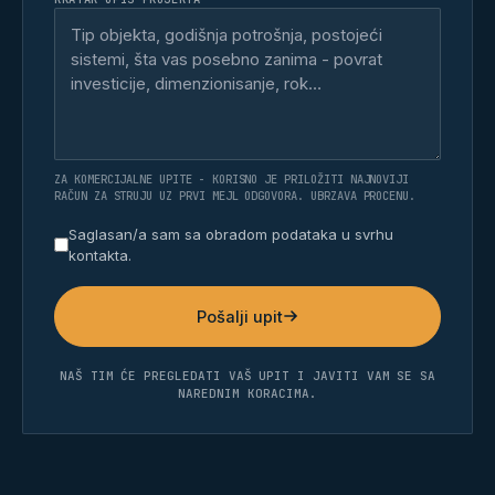
ZA KOMERCIJALNE UPITE - KORISNO JE PRILOŽITI NAJNOVIJI
RAČUN ZA STRUJU UZ PRVI MEJL ODGOVORA. UBRZAVA PROCENU.
Saglasan/a sam sa obradom podataka u svrhu
kontakta.
Pošalji upit
NAŠ TIM ĆE PREGLEDATI VAŠ UPIT I JAVITI VAM SE SA
NAREDNIM KORACIMA.