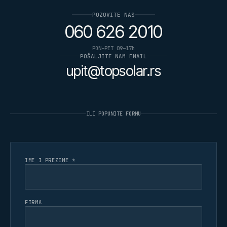
POZOVITE NAS
060 626 2010
PON–PET 09–17h
POŠALJITE NAM EMAIL
upit@topsolar.rs
ILI POPUNITE FORMU
IME I PREZIME *
FIRMA