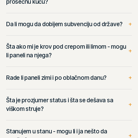
prosečnu kuću?
+
Da li mogu da dobijem subvenciju od države?
Šta ako mi je krov pod crepom ili limom - mogu
+
li paneli na njega?
+
Rade li paneli zimi i po oblačnom danu?
Šta je prozjumer status i šta se dešava sa
+
viškom struje?
Stanujem u stanu - mogu li i ja nešto da
+